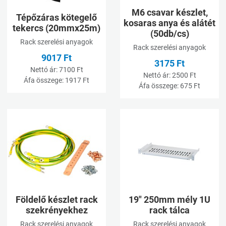
M6 csavar készlet,
Tépőzáras kötegelő
kosaras anya és alátét
tekercs (20mmx25m)
(50db/cs)
Rack szerelési anyagok
Rack szerelési anyagok
9017 Ft
3175 Ft
Nettó ár:
7100 Ft
Nettó ár:
2500 Ft
Áfa összege:
1917 Ft
Áfa összege:
675 Ft
Kívánságlistához adom
K
Összehasonlításhoz adom
Ö
Gyorsnézet
G
Földelő készlet rack
19" 250mm mély 1U
szekrényekhez
rack tálca
Rack szerelési anyagok
Rack szerelési anyagok