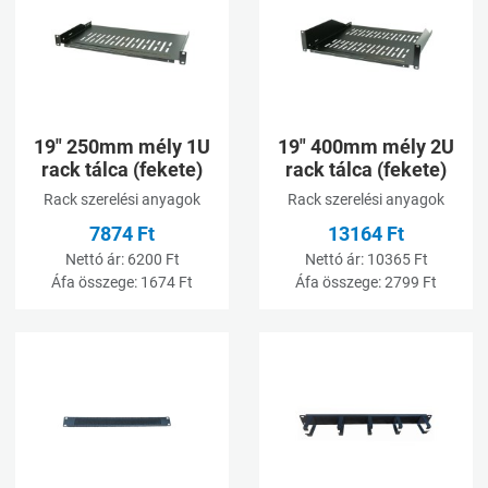
Összehasonlításhoz adom
Ö
Gyorsnézet
G
19" 250mm mély 1U
19" 400mm mély 2U
rack tálca (fekete)
rack tálca (fekete)
Rack szerelési anyagok
Rack szerelési anyagok
7874 Ft
13164 Ft
Nettó ár:
6200 Ft
Nettó ár:
10365 Ft
Áfa összege:
1674 Ft
Áfa összege:
2799 Ft
Kívánságlistához adom
K
Összehasonlításhoz adom
Ö
Gyorsnézet
G