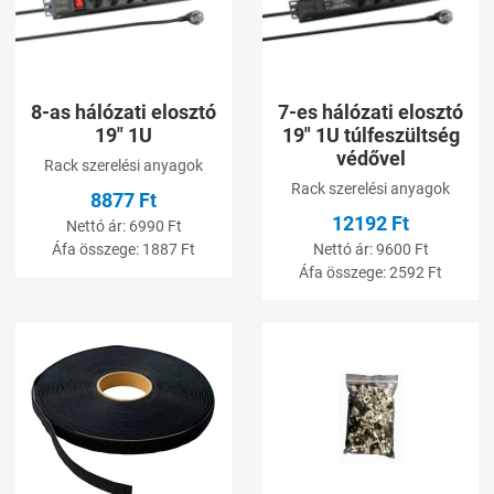
Gyorsnézet
G
8-as hálózati elosztó
7-es hálózati elosztó
19" 1U
19" 1U túlfeszültség
védővel
Rack szerelési anyagok
Rack szerelési anyagok
8877 Ft
12192 Ft
Nettó ár:
6990 Ft
Áfa összege:
1887 Ft
Nettó ár:
9600 Ft
Áfa összege:
2592 Ft
Kívánságlistához adom
K
Összehasonlításhoz adom
Ö
Gyorsnézet
G