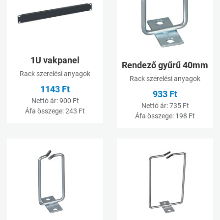
Összehasonlításhoz adom
Ö
Gyorsnézet
G
1U vakpanel
Rendező gyűrű 40mm
Rack szerelési anyagok
Rack szerelési anyagok
1143 Ft
933 Ft
Nettó ár:
900 Ft
Nettó ár:
735 Ft
Áfa összege:
243 Ft
Áfa összege:
198 Ft
Kívánságlistához adom
K
Összehasonlításhoz adom
Ö
Gyorsnézet
G