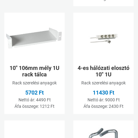
Kívánságlistához adom
K
Összehasonlításhoz adom
Ö
Gyorsnézet
G
10" 106mm mély 1U
4-es hálózati elosztó
rack tálca
10" 1U
Rack szerelési anyagok
Rack szerelési anyagok
5702 Ft
11430 Ft
Nettó ár:
4490 Ft
Nettó ár:
9000 Ft
Áfa összege:
1212 Ft
Áfa összege:
2430 Ft
Kívánságlistához adom
K