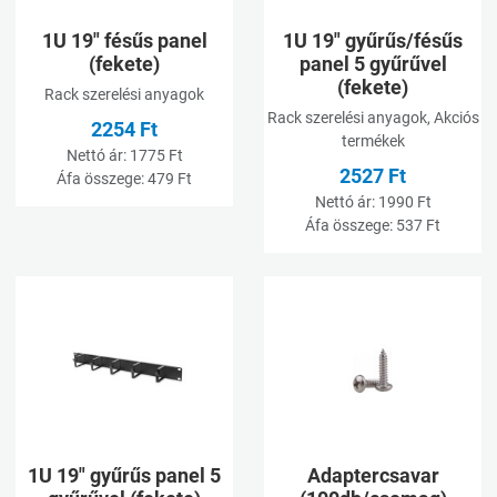
1U 19" fésűs panel
1U 19" gyűrűs/fésűs
(fekete)
panel 5 gyűrűvel
(fekete)
Rack szerelési anyagok
Rack szerelési anyagok, Akciós
2254 Ft
termékek
Nettó ár:
1775 Ft
2527 Ft
Áfa összege:
479 Ft
Nettó ár:
1990 Ft
Áfa összege:
537 Ft
Kívánságlistához adom
K
Összehasonlításhoz adom
Ö
Gyorsnézet
G
1U 19" gyűrűs panel 5
Adaptercsavar