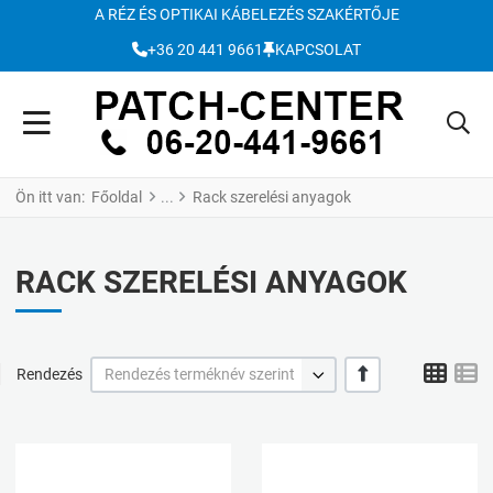
A RÉZ ÉS OPTIKAI KÁBELEZÉS SZAKÉRTŐJE
+36 20 441 9661
KAPCSOLAT
Ön itt van:
Főoldal
Rack szerelési anyagok
RACK SZERELÉSI ANYAGOK
Grid
L
+/-
Rendezés
Rendezés terméknév szerint
Kívánságlistához adom
K