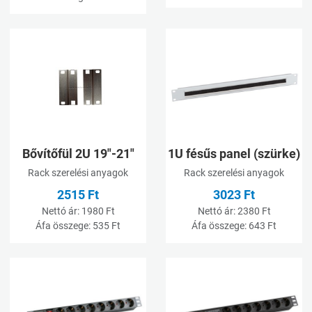
Kívánságlistához adom
K
Összehasonlításhoz adom
Ö
Gyorsnézet
G
Bővítőfül 2U 19"-21"
1U fésűs panel (szürke)
Rack szerelési anyagok
Rack szerelési anyagok
2515 Ft
3023 Ft
Nettó ár:
1980 Ft
Nettó ár:
2380 Ft
Áfa összege:
535 Ft
Áfa összege:
643 Ft
Kívánságlistához adom
K
Összehasonlításhoz adom
Ö