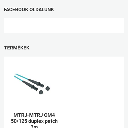
FACEBOOK OLDALUNK
TERMÉKEK
Kívánságlistához adom
Összehasonlításhoz adom
Gyorsnézet
MTRJ-MTRJ OM4
50/125 duplex patch
3m