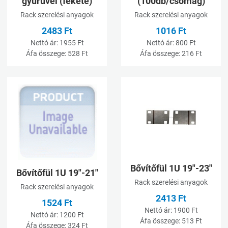
gyűrűvel (fekete)
(100db/csomag)
Rack szerelési anyagok
Rack szerelési anyagok
2483 Ft
1016 Ft
Nettó ár:
1955 Ft
Nettó ár:
800 Ft
Áfa összege:
528 Ft
Áfa összege:
216 Ft
Kívánságlistához adom
K
Összehasonlításhoz adom
Ö
Gyorsnézet
G
Bővítőfül 1U 19"-23"
Bővítőfül 1U 19"-21"
Rack szerelési anyagok
Rack szerelési anyagok
2413 Ft
1524 Ft
Nettó ár:
1900 Ft
Nettó ár:
1200 Ft
Áfa összege:
513 Ft
Áfa összege:
324 Ft