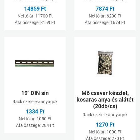
14859 Ft
7874 Ft
Nettó ár:
11700 Ft
Nettó ár:
6200 Ft
Áfa összege:
3159 Ft
Áfa összege:
1674 Ft
Kívánságlistához adom
K
Összehasonlításhoz adom
Ö
Gyorsnézet
G
19" DIN sín
M6 csavar készlet,
kosaras anya és alátét
Rack szerelési anyagok
(20db/cs)
1334 Ft
Rack szerelési anyagok
Nettó ár:
1050 Ft
1270 Ft
Áfa összege:
284 Ft
Nettó ár:
1000 Ft
Áfa összege:
270 Ft