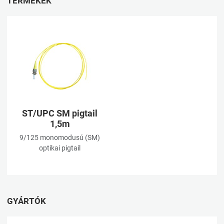
TERMÉKEK
Kívánságlistához adom
Összehasonlításhoz adom
Gyorsnézet
ST/UPC SM pigtail
1,5m
9/125 monomodusú (SM)
optikai pigtail
GYÁRTÓK