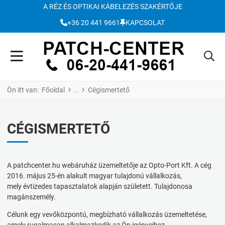
A RÉZ ÉS OPTIKAI KÁBELEZÉS SZAKÉRTŐJE
+36 20 441 9661
KAPCSOLAT
Ön itt van:
Főoldal
Cégismertető
CÉGISMERTETŐ
A patchcenter.hu webáruház üzemeltetője az Opto-Port Kft. A cég
2016. május 25-én alakult magyar tulajdonú vállalkozás,
mely évtizedes tapasztalatok alapján született. Tulajdonosa
magánszemély.
Célunk egy vevőközpontú, megbízható vállalkozás üzemeltetése,