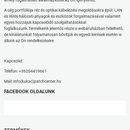
amely rugalmasan alkalmazkodik az Ön igényeihez.
A cég portfóliója réz és optikai kábelezési megoldásokra épül. LAN
és WAN hálózati anyagok és eszközök forgalmazásával valamint
egyes hozzájuk kapcsolódó szolgáltatásokkal
foglalkozunk.Termékeink jelentős része a webáruházban fellelhető,
de kínálatunkat folyamatosan bővítjük és egyedi kérések esetén is
állunk az Ön rendelkezésére.
Kapcsolat:
Telefon: +36204419661
Mail: info(kukac)patchcenter.hu
FACEBOOK OLDALUNK