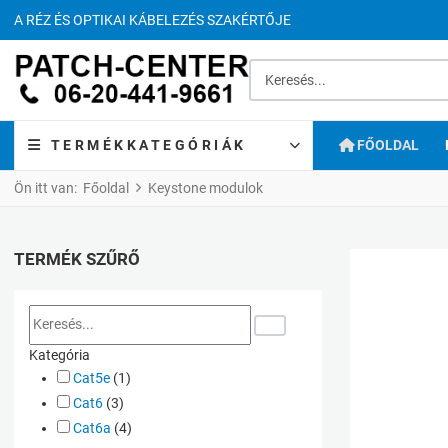
A RÉZ ÉS OPTIKAI KÁBELEZÉS SZAKÉRTŐJE
Keresés...
TERMÉKKATEGÓRIÁK
FŐOLDAL
Ön itt van:
Főoldal
Keystone modulok
TERMÉK SZŰRŐ
Kategória
Cat5e
(1)
Cat6
(3)
Cat6a
(4)