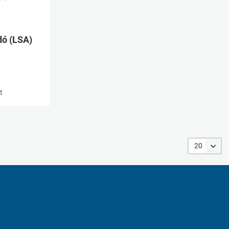
Gyorsnézet
dó (LSA)
t
20