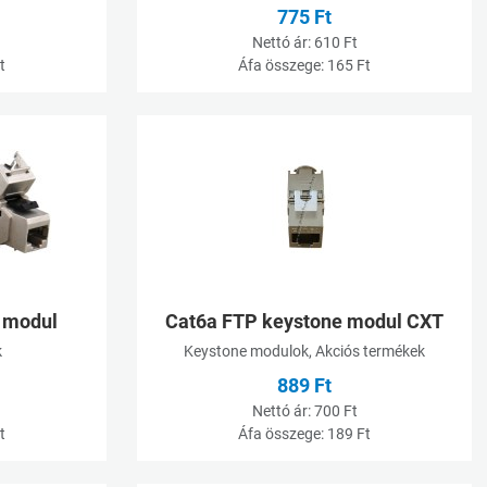
775 Ft
Nettó ár:
610 Ft
t
Áfa összege:
165 Ft
Kívánságlistához adom
K
Összehasonlításhoz adom
Ö
Gyorsnézet
G
 modul
Cat6a FTP keystone modul CXT
k
Keystone modulok, Akciós termékek
889 Ft
Nettó ár:
700 Ft
t
Áfa összege:
189 Ft