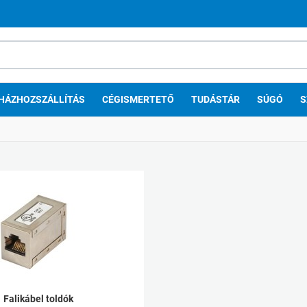
HÁZHOZSZÁLLÍTÁS
CÉGISMERTETŐ
TUDÁSTÁR
SÚGÓ
S
Falikábel toldók