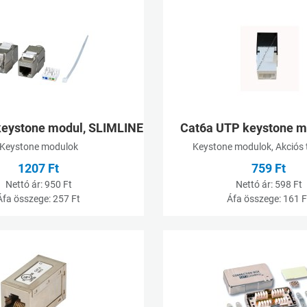
Kívánságlistához adom
Összehasonlításhoz adom
Gyorsnézet
keystone modul, SLIMLINE
Cat6a UTP keystone m
Keystone modulok
Keystone modulok, Akciós
1207 Ft
759 Ft
Nettó ár:
950 Ft
Nettó ár:
598 Ft
Áfa összege:
257 Ft
Áfa összege:
161 F
Kívánságlistához adom
Összehasonlításhoz adom