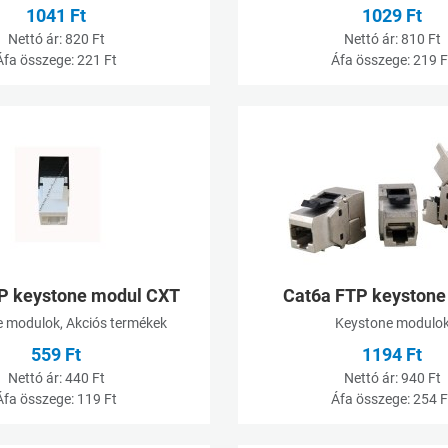
1041 Ft
1029 Ft
Nettó ár:
820 Ft
Nettó ár:
810 Ft
Áfa összege:
221 Ft
Áfa összege:
219 F
Kívánságlistához adom
Összehasonlításhoz adom
Gyorsnézet
P keystone modul CXT
Cat6a FTP keystone
 modulok, Akciós termékek
Keystone modulo
559 Ft
1194 Ft
Nettó ár:
440 Ft
Nettó ár:
940 Ft
Áfa összege:
119 Ft
Áfa összege:
254 F