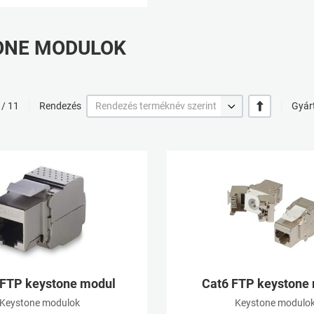
ONE MODULOK
+/-
 / 11
Rendezés
Rendezés terméknév szerint
Gyár
Kívánságlistához adom
Összehasonlításhoz adom
Gyorsnézet
om
 FTP keystone modul
Cat6 FTP keystone
Keystone modulok
Keystone modulo
 adom