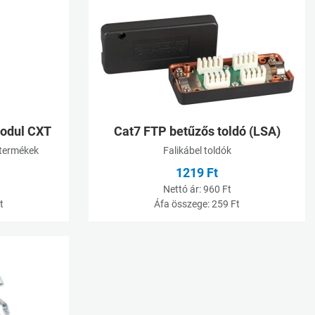
Kívánságlistához adom
K
Összehasonlításhoz adom
Ö
Gyorsnézet
G
odul CXT
Cat7 FTP betűzős toldó (LSA)
 termékek
Falikábel toldók
1219 Ft
Nettó ár:
960 Ft
t
Áfa összege:
259 Ft
Kívánságlistához adom
Összehasonlításhoz adom