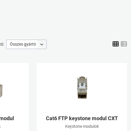
Grid
L
tó:
Összes gyártó
Kívánságlistához adom
K
Összehasonlításhoz adom
Ö
Gyorsnézet
G
 modul
Cat6 FTP keystone modul CXT
k
Keystone modulok