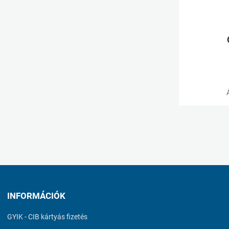
INFORMÁCIÓK
GYIK - CIB kártyás fizetés