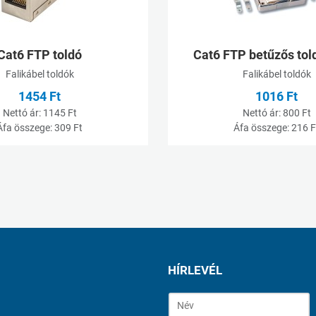
Gyorsnézet
Cat6 FTP toldó
Cat6 FTP betűzős tol
Falikábel toldók
Falikábel toldók
1454 Ft
1016 Ft
Nettó ár:
1145 Ft
Nettó ár:
800 Ft
Áfa összege:
309 Ft
Áfa összege:
216 F
HÍRLEVÉL