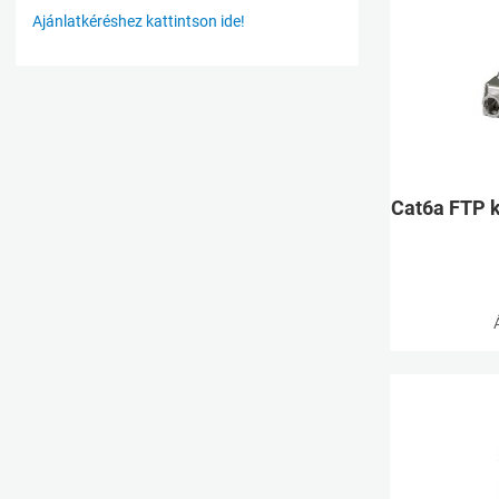
Ajánlatkéréshez kattintson ide!
Cat6a FTP 