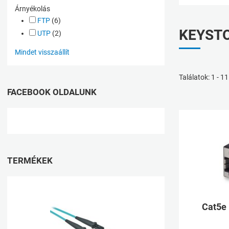
Árnyékolás
FTP
(6)
KEYST
UTP
(2)
Mindet visszaállít
Találatok: 1 - 11
FACEBOOK OLDALUNK
TERMÉKEK
Kívánságlistához ad
Cat5e
Összehasonlításhoz