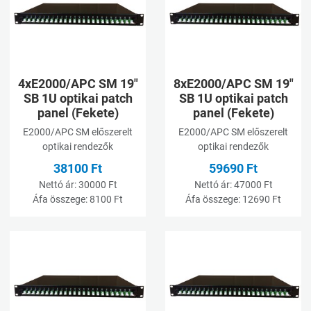
Összehasonlításhoz adom
Ö
Gyorsnézet
G
4xE2000/APC SM 19"
8xE2000/APC SM 19"
SB 1U optikai patch
SB 1U optikai patch
panel (Fekete)
panel (Fekete)
E2000/APC SM előszerelt
E2000/APC SM előszerelt
optikai rendezők
optikai rendezők
38100 Ft
59690 Ft
Nettó ár:
30000 Ft
Nettó ár:
47000 Ft
Áfa összege:
8100 Ft
Áfa összege:
12690 Ft
Kívánságlistához adom
K
Összehasonlításhoz adom
Ö