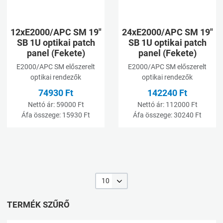
Gyorsnézet
G
12xE2000/APC SM 19"
24xE2000/APC SM 19"
SB 1U optikai patch
SB 1U optikai patch
panel (Fekete)
panel (Fekete)
E2000/APC SM előszerelt
E2000/APC SM előszerelt
optikai rendezők
optikai rendezők
74930 Ft
142240 Ft
Nettó ár:
59000 Ft
Nettó ár:
112000 Ft
Áfa összege:
15930 Ft
Áfa összege:
30240 Ft
10
TERMÉK SZŰRŐ