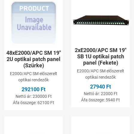
Kívánságlistához adom
K
Összehasonlításhoz adom
Ö
Gyorsnézet
G
2xE2000/APC SM 19"
48xE2000/APC SM 19"
SB 1U optikai patch
2U optikai patch panel
panel (Fekete)
(Szürke)
E2000/APC SM előszerelt
E2000/APC SM előszerelt
optikai rendezők
optikai rendezők
27940 Ft
292100 Ft
Nettó ár:
22000 Ft
Nettó ár:
230000 Ft
Áfa összege:
5940 Ft
Áfa összege:
62100 Ft
Kívánságlistához adom
K