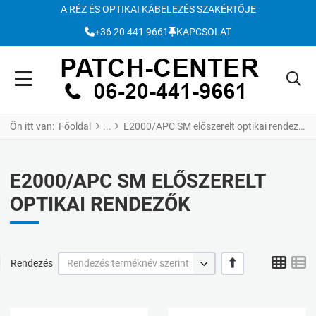
A RÉZ ÉS OPTIKAI KÁBELEZÉS SZAKÉRTŐJE
+36 20 441 9661
KAPCSOLAT
Ön itt van:
Főoldal
E2000/APC SM előszerelt optikai rendezők
E2000/APC SM ELŐSZERELT
OPTIKAI RENDEZŐK
Grid
L
+/-
Rendezés
Rendezés terméknév szerint