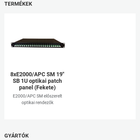
TERMÉKEK
Kívánságlistához adom
Összehasonlításhoz adom
Gyorsnézet
8xE2000/APC SM 19"
SB 1U optikai patch
panel (Fekete)
E2000/APC SM előszerelt
optikai rendezők
GYÁRTÓK