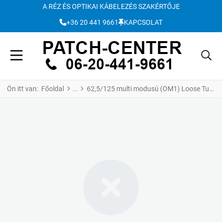
A RÉZ ÉS OPTIKAI KÁBELEZÉS SZAKÉRTŐJE
+36 20 441 9661
KAPCSOLAT
Ön itt van:
Főoldal
62,5/125 multi modusú (OM1) Loose Tube optikai kábelek