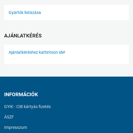
Gyártók listázása
AJÁNLATKÉRÉS
Ajánlatkéréshez kattintson ide!
INFORMÁCIÓK
GYIK - CIB kártyás fizetés
ÁSZF
Impresszum